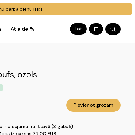
 darba dienu laikā
a
Atlaide %
Lat
ufs, ozols
ā
Pievienot grozam
e ir pieejama noliktavā (8 gabali)
ādes izmaksas 75,00 EUR