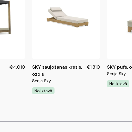
Viegls
Visas pr
iztur
Apskati a
zonu.
€4,010
SKY sauļošanās krēsls,
€1,310
SKY pufs, o
ozols
Serija Sky
Serija Sky
Noliktavā
Noliktavā