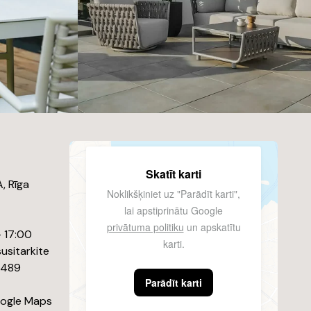
Skatīt karti
, Rīga
Noklikšķiniet uz "Parādīt karti",
lai apstiprinātu Google
privātuma politiku
un apskatītu
– 17:00
karti.
usitarkite
8489
Parādīt karti
oogle Maps