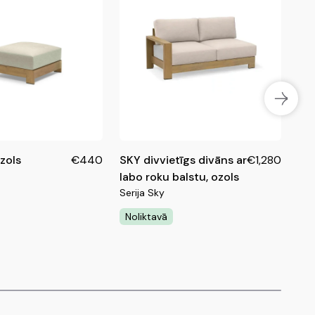
 un izturīgs alumīnija rāmis ir krāsots ar kvalitatīvu un
eces pieejamas noliktavā!
īgu pulverkrāsu.
rī citus
Sky sērijas
produktus, lai izveidotu pilnīgu āra
zols
€440
SKY divvietīgs divāns ar
€1,280
SKY
labo roku balstu, ozols
kre
Serija Sky
ozo
Ser
Noliktavā
No