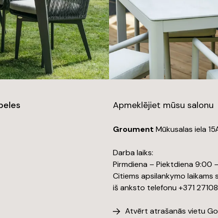
beles
Apmeklējiet mūsu salonu
Groument
Mūkusalas iela 15A
Darba laiks:
Pirmdiena – Piektdiena 9:00 
Citiems apsilankymo laikams s
iš anksto telefonu +371 2710
Atvērt atrašanās vietu G