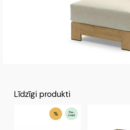
Līdzīgi produkti
%
Pre-
Lived