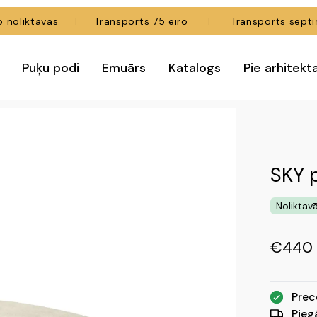
 no noliktavas
|
Transports 75 eiro
|
Transports septiņu
Puķu podi
Emuārs
Katalogs
Pie arhitekt
SKY p
Noliktav
€440
Prec
Pieg