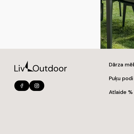
Dārza mē
Puķu podi
Atlaide %