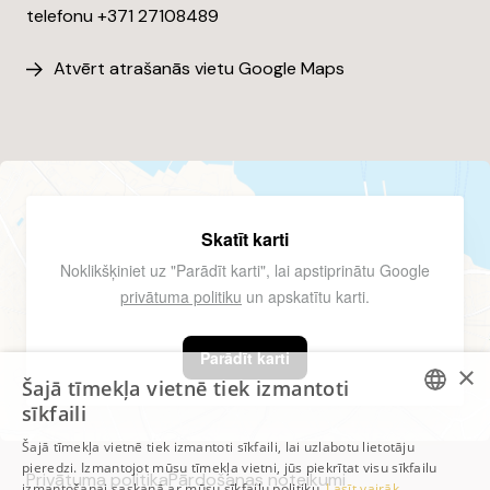
telefonu +371 27108489
Atvērt atrašanās vietu Google Maps
Skatīt karti
Noklikšķiniet uz "Parādīt karti", lai apstiprinātu Google
privātuma politiku
un apskatītu karti.
Parādīt karti
×
Šajā tīmekļa vietnē tiek izmantoti
sīkfaili
ESTONIAN
Šajā tīmekļa vietnē tiek izmantoti sīkfaili, lai uzlabotu lietotāju
pieredzi. Izmantojot mūsu tīmekļa vietni, jūs piekrītat visu sīkfailu
ESTONIAN
Privātuma politika
Pārdošanas noteikumi
izmantošanai saskaņā ar mūsu sīkfailu politiku.
Lasīt vairāk