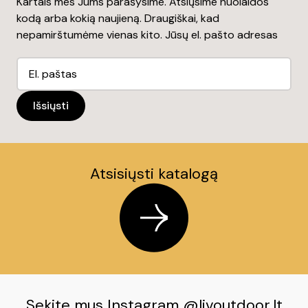
Kartais mes Jums parašysime. Atsiųsime nuolaidos
kodą arba kokią naujieną. Draugiškai, kad
nepamirštumėme vienas kito. Jūsų el. pašto adresas
Atsisiųsti katalogą
Sekite mus Instagram @livoutdoor.lt