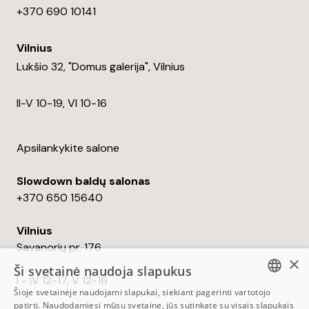
+370 690 10141
Vilnius
Lukšio 32, "Domus galerija", Vilnius
II-V 10-19, VI 10-16
Apsilankykite salone
Slowdown baldų salonas
+370 650 15640
Vilnius
Savanorių pr. 176
×
Ši svetainė naudoja slapukus
I - IV 12-17, V 12-16
Šioje svetainėje naudojami slapukai, siekiant pagerinti vartotojo
ESTONIAN
patirtį. Naudodamiesi mūsų svetaine, jūs sutinkate su visais slapukais