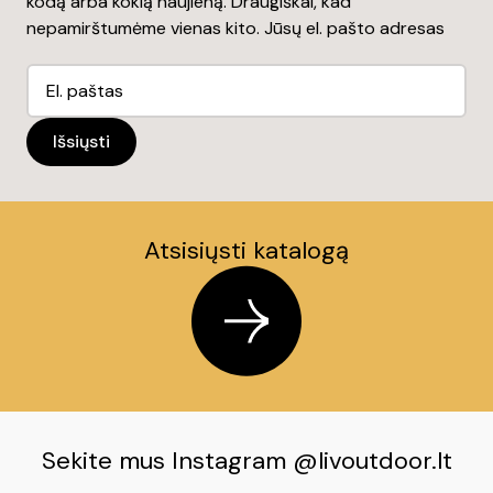
kodą arba kokią naujieną. Draugiškai, kad
nepamirštumėme vienas kito. Jūsų el. pašto adresas
Atsisiųsti katalogą
Sekite mus Instagram @livoutdoor.lt