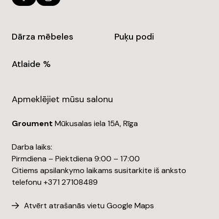
Dārza mēbeles
Puķu podi
Atlaide %
Apmeklējiet mūsu salonu
Groument
Mūkusalas iela 15A, Rīga
Darba laiks:
Pirmdiena – Piektdiena 9:00 – 17:00
Citiems apsilankymo laikams susitarkite iš anksto
telefonu +371 27108489
Atvērt atrašanās vietu Google Maps