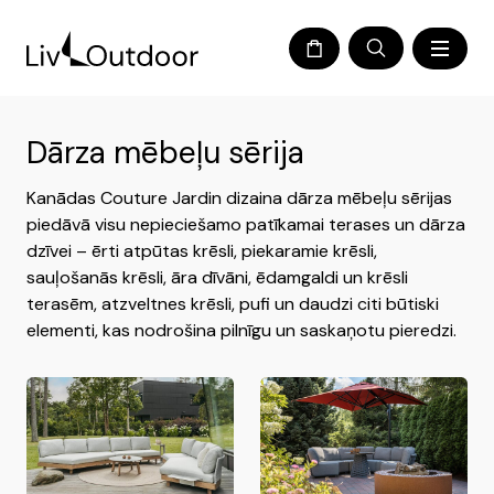
Dārza mēbeļu sērija
Kanādas Couture Jardin dizaina dārza mēbeļu sērijas
piedāvā visu nepieciešamo patīkamai terases un dārza
dzīvei – ērti atpūtas krēsli, piekaramie krēsli,
sauļošanās krēsli, āra dīvāni, ēdamgaldi un krēsli
terasēm, atzveltnes krēsli, pufi un daudzi citi būtiski
elementi, kas nodrošina pilnīgu un saskaņotu pieredzi.