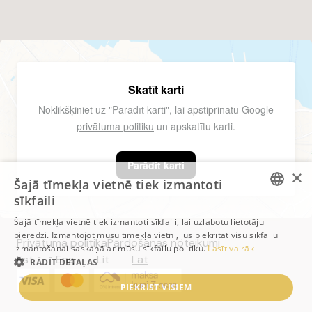
Skatīt karti
Noklikšķiniet uz "Parādīt karti", lai apstiprinātu Google
privātuma politiku
un apskatītu karti.
Parādīt karti
×
Šajā tīmekļa vietnē tiek izmantoti
sīkfaili
ESTONIAN
Šajā tīmekļa vietnē tiek izmantoti sīkfaili, lai uzlabotu lietotāju
pieredzi. Izmantojot mūsu tīmekļa vietni, jūs piekrītat visu sīkfailu
ESTONIAN
Privātuma politika
Pārdošanas noteikumi
izmantošanai saskaņā ar mūsu sīkfailu politiku.
Lasīt vairāk
Est
Eng
Lit
Lat
RĀDĪT DETAĻAS
LITHUANIAN
LATVIAN
PIEKRIST VISIEM
ENGLISH