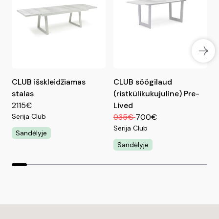
valomas ir transportuojamas.
Rėmas nudažytas kokybiškais ir patvariais
milteliniais dažais.
CLUB išskleidžiamas
CLUB söögilaud
stalas
(ristkülikukujuline) Pre-
P
2115€
Lived
Serija Club
935€
700€
S
Serija Club
Sandėlyje
Sandėlyje