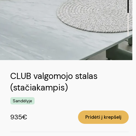
CLUB valgomojo stalas
(stačiakampis)
Sandėlyje
935€
Pridėti į krepšelį