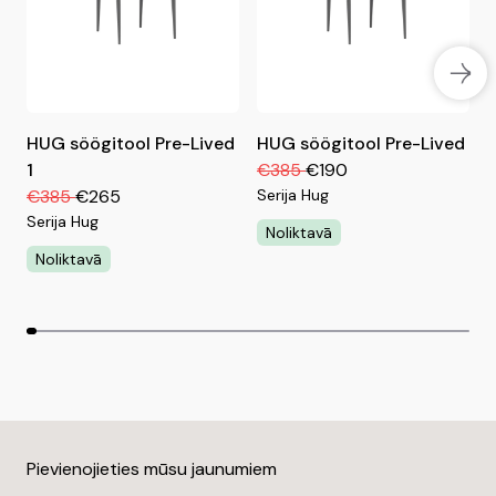
HUG söögitool Pre-Lived
HUG söögitool Pre-Lived
H
1
€385
€190
€385
€265
Serija Hug
S
Serija Hug
Noliktavā
Noliktavā
Pievienojieties mūsu jaunumiem