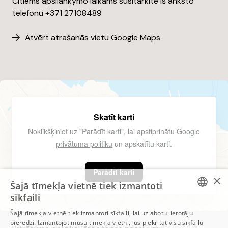
Citiems apsilankymo laikams susitarkite iš anksto
telefonu +371 27108489
Atvērt atrašanās vietu Google Maps
Skatīt karti
Noklikšķiniet uz "Parādīt karti", lai apstiprinātu Google
privātuma politiku
un apskatītu karti.
Parādīt karti
×
Šajā tīmekļa vietnē tiek izmantoti
sīkfaili
ESTONIAN
Šajā tīmekļa vietnē tiek izmantoti sīkfaili, lai uzlabotu lietotāju
pieredzi. Izmantojot mūsu tīmekļa vietni, jūs piekrītat visu sīkfailu
ESTONIAN