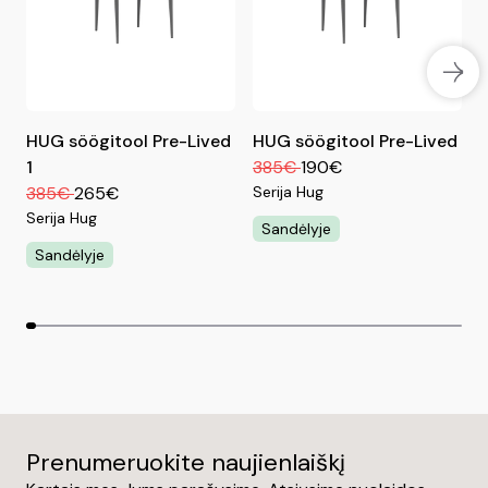
HUG söögitool Pre-Lived
HUG söögitool Pre-Lived
H
1
385€
190€
385€
265€
Serija Hug
S
Serija Hug
Sandėlyje
Sandėlyje
Prenumeruokite naujienlaiškį