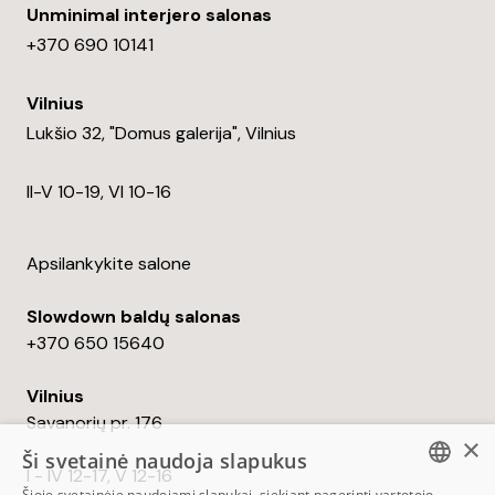
Unminimal interjero salonas
+370 690 10141
Vilnius
Lukšio 32, "Domus galerija", Vilnius
II-V 10-19, VI 10-16
Apsilankykite salone
Slowdown baldų salonas
+370 650 15640
Vilnius
Savanorių pr. 176
×
Ši svetainė naudoja slapukus
I - IV 12-17, V 12-16
Šioje svetainėje naudojami slapukai, siekiant pagerinti vartotojo