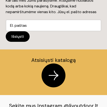
Kartais mes Jums parašysime. Atsiųsime nuolaidos
kodą arba kokią naujieną. Draugiškai, kad
nepamirštumėme vienas kito. Jūsų el. pašto adresas
Atsisiųsti katalogą
Sekite mus Instagram @livoutdoor.lt