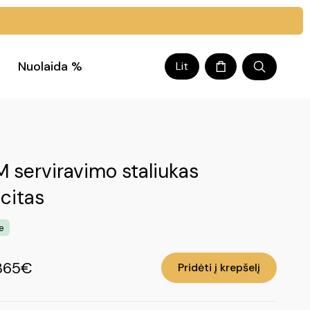
Nuolaida %
Lit
 serviravimo staliukas
citas
e
365€
Pridėti į krepšelį