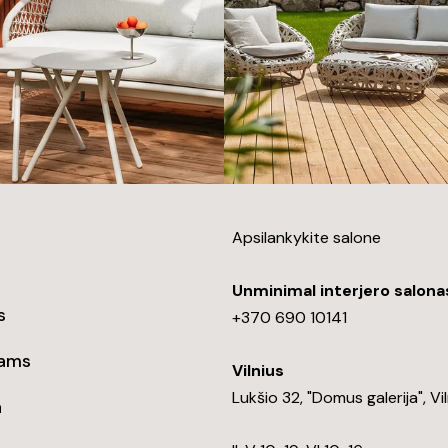
Apsilankykite salone
Unminimal interjero salona
s
+370 690 10141
tams
Vilnius
Lukšio 32, "Domus galerija", Vi
a