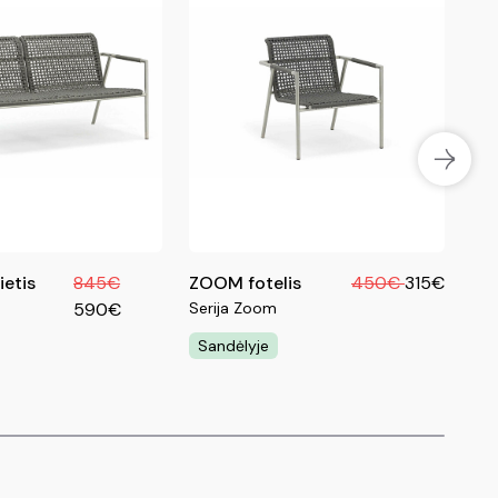
etis
845€
ZOOM fotelis
450€
315€
ZO
590€
Serija Zoom
sta
Ser
Sandėlyje
Sa