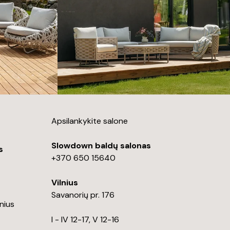
Apsilankykite salone
Slowdown baldų salonas
s
+370 650 15640
Vilnius
Savanorių pr. 176
lnius
I - IV 12-17, V 12-16