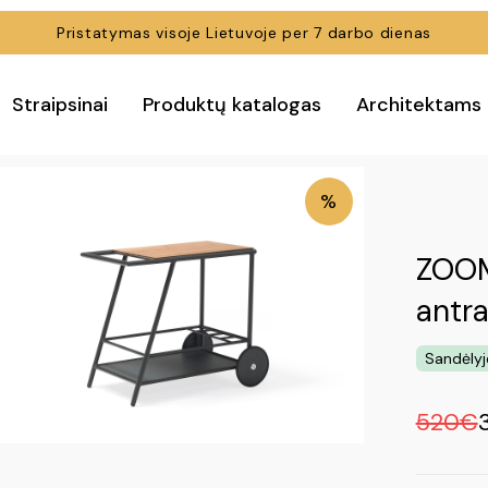
Pristatymas visoje Lietuvoje per 7 darbo dienas
Straipsinai
Produktų katalogas
Architektams
%
ZOOM
antra
Sandėlyj
520€