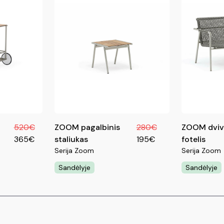
520€
ZOOM pagalbinis
280€
ZOOM dvivi
365€
staliukas
195€
fotelis
Serija Zoom
Serija Zoom
Sandėlyje
Sandėlyje