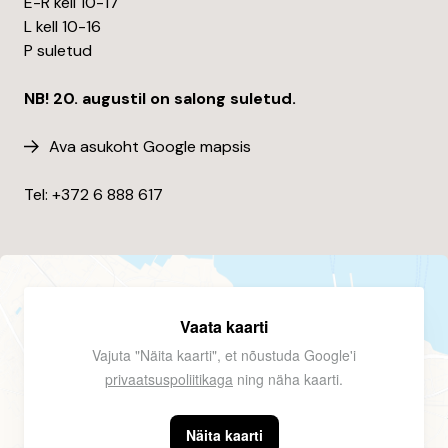
E-R kell 10-17
L kell 10-16
P suletud
NB! 20. augustil on salong suletud.
Ava asukoht Google mapsis
Tel: +372
6 888 617
Vaata kaarti
Vajuta "Näita kaarti", et nõustuda Google'i
privaatsuspoliitikaga
ning näha kaarti.
Näita kaarti