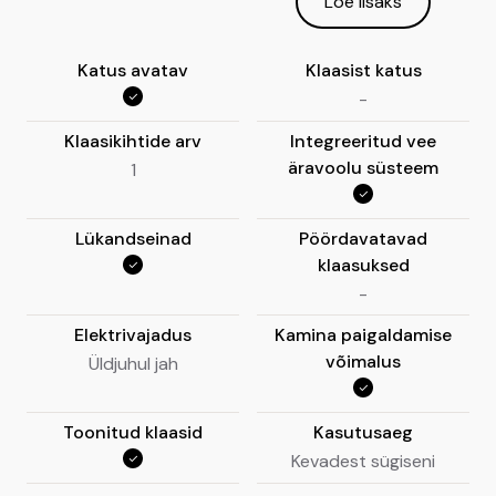
Loe lisaks
Katus avatav
Klaasist katus
-
Klaasikihtide arv
Integreeritud vee
äravoolu süsteem
1
Lükandseinad
Pöördavatavad
klaasuksed
-
Elektrivajadus
Kamina paigaldamise
võimalus
Üldjuhul jah
Toonitud klaasid
Kasutusaeg
Kevadest sügiseni