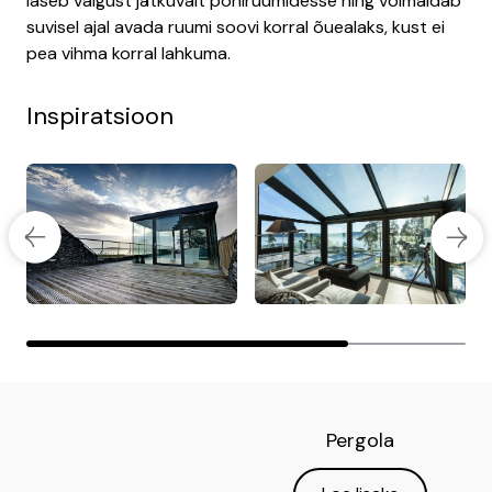
laseb valgust jätkuvalt põhiruumidesse ning võimaldab
suvisel ajal avada ruumi soovi korral õuealaks, kust ei
pea vihma korral lahkuma.
Inspiratsioon
Pergola