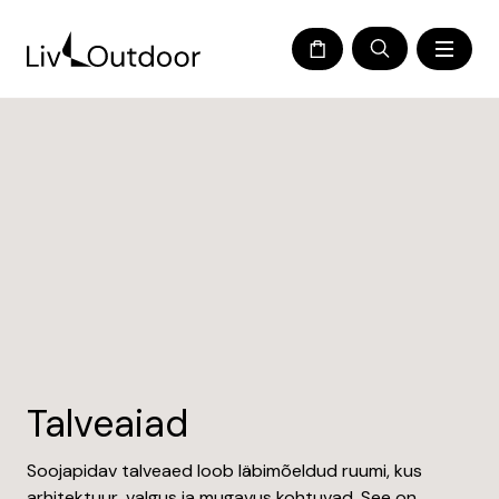
Talveaiad
Soojapidav talveaed loob läbimõeldud ruumi, kus
arhitektuur, valgus ja mugavus kohtuvad. See on