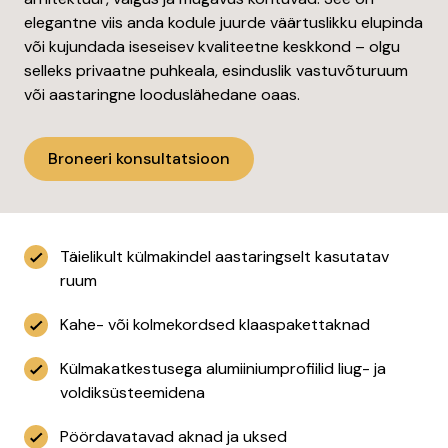
elegantne viis anda kodule juurde väärtuslikku elupinda
või kujundada iseseisev kvaliteetne keskkond – olgu
selleks privaatne puhkeala, esinduslik vastuvõturuum
või aastaringne looduslähedane oaas.
Broneeri konsultatsioon
Täielikult külmakindel aastaringselt kasutatav
ruum
Kahe- või kolmekordsed klaaspakettaknad
Külmakatkestusega alumiiniumprofiilid liug- ja
voldiksüsteemidena
Pöördavatavad aknad ja uksed