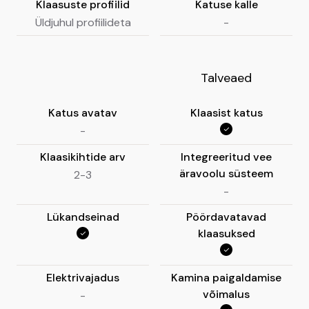
Klaasuste profiilid
Katuse kalle
Üldjuhul profiilideta
-
Talveaed
Katus avatav
Klaasist katus
-
Klaasikihtide arv
Integreeritud vee
äravoolu süsteem
2-3
-
Lükandseinad
Pöördavatavad
klaasuksed
Elektrivajadus
Kamina paigaldamise
võimalus
-