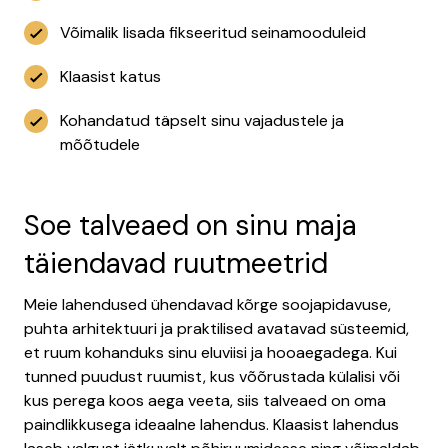
Võimalik lisada fikseeritud seinamooduleid
Klaasist katus
Kohandatud täpselt sinu vajadustele ja
mõõtudele
Soe talveaed on sinu maja
täiendavad ruutmeetrid
Meie lahendused ühendavad kõrge soojapidavuse,
puhta arhitektuuri ja praktilised avatavad süsteemid,
et ruum kohanduks sinu eluviisi ja hooaegadega. Kui
tunned puudust ruumist, kus võõrustada külalisi või
kus perega koos aega veeta, siis talveaed on oma
paindlikkusega ideaalne lahendus. Klaasist lahendus