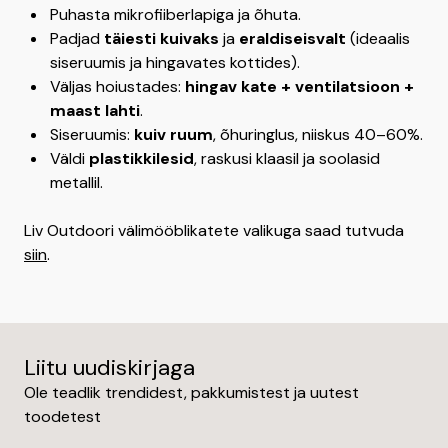
Puhasta mikrofiiberlapiga ja õhuta.
Padjad
täiesti kuivaks
ja
eraldiseisvalt
(ideaalis
siseruumis ja hingavates kottides).
Väljas hoiustades:
hingav kate + ventilatsioon +
maast lahti
.
Siseruumis:
kuiv ruum
, õhuringlus, niiskus 40–60%.
Väldi
plastikkilesid
, raskusi klaasil ja soolasid
metallil.
Liv Outdoori välimööblikatete valikuga saad tutvuda
siin
.
Liitu uudiskirjaga
Ole teadlik trendidest, pakkumistest ja uutest
toodetest