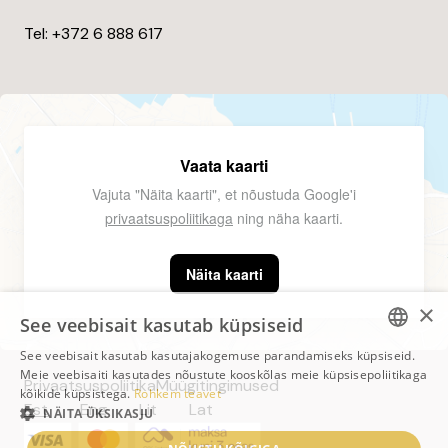
Tel: +372
6 888 617
Vaata kaarti
Vajuta "Näita kaarti", et nõustuda Google'i
privaatsuspoliitikaga
ning näha kaarti.
Näita kaarti
×
See veebisait kasutab küpsiseid
See veebisait kasutab kasutajakogemuse parandamiseks küpsiseid.
ESTONIAN
Meie veebisaiti kasutades nõustute kooskõlas meie küpsisepoliitikaga
Privaatsuspoliitika
Müügitingimused
kõikide küpsistega.
Rohkem teavet
ESTONIAN
Est
Eng
Lit
Lat
NÄITA ÜKSIKASJU
LITHUANIAN