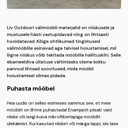
Liv Outdoori välimööbli materjalid on niiskusele ja
mustusele hästi vastupidavad ning on lihtsasti
hooldatavad. Kõige ohtlikumad tingimused
välimööblile esinevad aga talvisel hoiustamisel, mil
liigne niiskus võib tekitada mööblile hallituskihi. Selle
ebameeldiva üllatuse vältimiseks oleme kokku
pannud lihtsad soovitused, mida mööbli
hoiustamisel silmas pidada.
Puhasta mööbel
Hea uudis on selles esimeses sammus see, et meie
mööblit on lihtne puhastada! Enamjaolt piisab vaid
niiske või isegi kuiva mikrofiiberlapiga mööblilt
ülekäimist. Kui kasutad niisket või märga lappi, siis lase