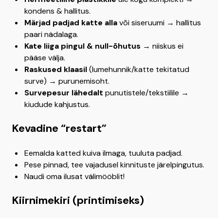
kondens & hallitus.
Märjad padjad katte alla
või siseruumi → hallitus
paari nädalaga.
Kate liiga pingul & null-õhutus
→ niiskus ei
pääse välja.
Raskused klaasil
(lumehunnik/katte tekitatud
surve) → purunemisoht.
Survepesur lähedalt
punutistele/tekstiilile →
kiudude kahjustus.
Kevadine “restart”
Eemalda katted kuiva ilmaga, tuuluta padjad.
Pese pinnad, tee vajadusel kinnituste järelpingutus.
Naudi oma ilusat välimööblit!
Kiirnimekiri (printimiseks)