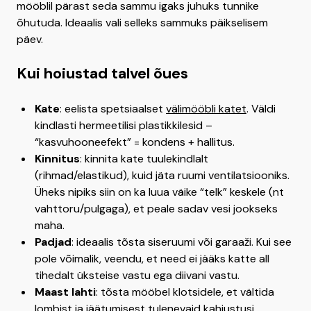
mööblil pärast seda sammu igaks juhuks tunnike
õhutuda. Ideaalis vali selleks sammuks päikselisem
päev.
Kui hoiustad talvel õues
Kate
: eelista spetsiaalset
välimööbli katet
. Väldi
kindlasti hermeetilisi plastikkilesid –
“kasvuhooneefekt” = kondens + hallitus.
Kinnitus
: kinnita kate tuulekindlalt
(rihmad/elastikud), kuid jäta ruumi ventilatsiooniks.
Üheks nipiks siin on ka luua väike “telk” keskele (nt
vahttoru/pulgaga), et peale sadav vesi jookseks
maha.
Padjad
: ideaalis tõsta siseruumi või garaaži. Kui see
pole võimalik, veendu, et need ei jääks katte all
tihedalt üksteise vastu ega diivani vastu.
Maast lahti
: tõsta mööbel klotsidele, et vältida
lombist ja jäätumisest tulenevaid kahjustusi.