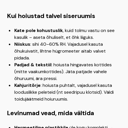
Kui hoiustad talvel siseruumis
Kate pole kohustuslik
, kuid tolmu vastu on see
kasulik – aseta õhuliselt, et õhk liiguks.
Niiskus
: sihi 40–60% RH. Vajadusel kasuta
õhukuivatit, lihtne hügromeeter aitab valvet
pidada.
Padjad & tekstiil
: hoiusta hingavates kottides
(mitte vaakumkottides). Jäta patjade vahele
õhuruumi, ära pressi.
Kahjuritõrje
: hoiusta puhtalt, vajadusel kasuta
looduslikke peleteid (nt seedripuu klotsid). Väldi
toidujäätmeid hoiuruumis.
Levinumad vead, mida vältida
Hermeetiline plastikkile
üle kogu komplekti →