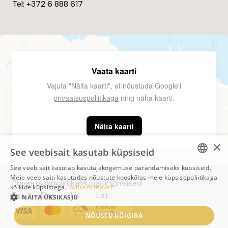
Tel: +372
6 888 617
Vaata kaarti
Vajuta "Näita kaarti", et nõustuda Google'i
privaatsuspoliitikaga
ning näha kaarti.
Näita kaarti
×
See veebisait kasutab küpsiseid
See veebisait kasutab kasutajakogemuse parandamiseks küpsiseid.
ESTONIAN
Meie veebisaiti kasutades nõustute kooskõlas meie küpsisepoliitikaga
Privaatsuspoliitika
Müügitingimused
kõikide küpsistega.
Rohkem teavet
ESTONIAN
Est
Eng
Lit
Lat
NÄITA ÜKSIKASJU
LITHUANIAN
NÕUSTU KÕIGIGA
LATVIAN