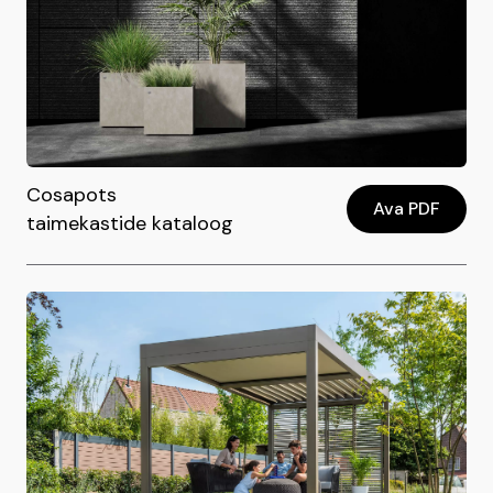
Cosapots
Ava PDF
taimekastide kataloog