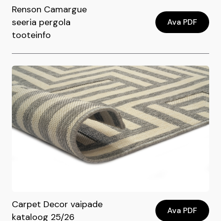
Renson Camargue
seeria pergola
Ava PDF
tooteinfo
Carpet Decor vaipade
Ava PDF
kataloog 25/26