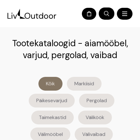
Tootekataloogid - aiamööbel,
varjud, pergolad, vaibad
Kõik
Markiisid
Päikesevarjud
Pergolad
Taimekastid
Väliköök
Välimööbel
Välivaibad