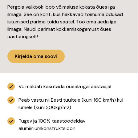
Pergola väliköök loob võimaluse kokata õues iga
ilmaga. See on koht, kus hakkavad toimuma õdusad
istumised parima toidu saatel. Too oma aeda iga
ilmaga. Naudi parimat kokkamiskogemust õues
aastaringselt!
Kirjelda oma soovi
Võimaldab kasutada õueala igal aastaajal
Peab vastu nii Eesti tuultele (kuni 160 km/h) kui
lumele (kuni 200kg/m2)
Tugev ja 100% taastöödeldav
alumiiniumkonstruktsioon