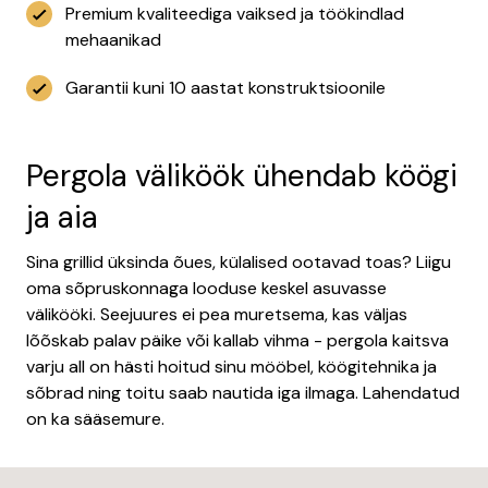
Premium kvaliteediga vaiksed ja töökindlad
mehaanikad
Garantii kuni 10 aastat konstruktsioonile
Pergola väliköök ühendab köögi
ja aia
Sina grillid üksinda õues, külalised ootavad toas? Liigu
oma sõpruskonnaga looduse keskel asuvasse
välikööki. Seejuures ei pea muretsema, kas väljas
lõõskab palav päike või kallab vihma - pergola kaitsva
varju all on hästi hoitud sinu mööbel, köögitehnika ja
sõbrad ning toitu saab nautida iga ilmaga. Lahendatud
on ka sääsemure.