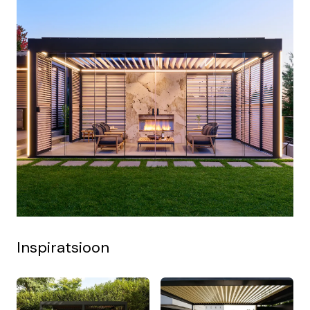
sulgeda
aksessuaare
Tugeva tuule korral leida automaatselt
Juhtmed ja elektrikaablid on peidetud
katuselabadel kõige turvalisem asend
katuselabasse
Tugeva päikese korral saab päikeseruloosid
Fikseeritud laba asukoht katusel vabalt valitav
seadistada ruumi temperatuuri madalamal hoidma
Lume korral on võimalik katus seadistada
automaatselt avanema või sulguma
Inspiratsioon