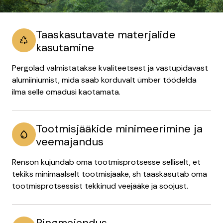
Taaskasutavate materjalide
kasutamine
Pergolad valmistatakse kvaliteetsest ja vastupidavast
alumiiniumist, mida saab korduvalt ümber töödelda
ilma selle omadusi kaotamata.
Tootmisjääkide minimeerimine ja
veemajandus
Renson kujundab oma tootmisprotsesse selliselt, et
tekiks minimaalselt tootmisjääke, sh taaskasutab oma
tootmisprotsessist tekkinud veejääke ja soojust.
Ringmajandus