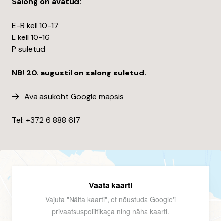
Salong on avatud:
E-R kell 10-17
L kell 10-16
P suletud
NB! 20. augustil on salong suletud.
Ava asukoht Google mapsis
Tel: +372
6 888 617
Vaata kaarti
Vajuta "Näita kaarti", et nõustuda Google'i
privaatsuspoliitikaga
ning näha kaarti.