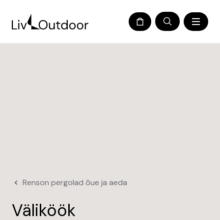
Renson pergolad õue ja aeda
Väliköök