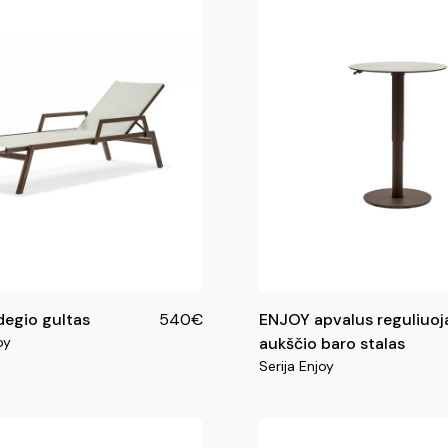
degio gultas
540€
ENJOY apvalus reguliuo
oy
aukščio baro stalas
Serija Enjoy