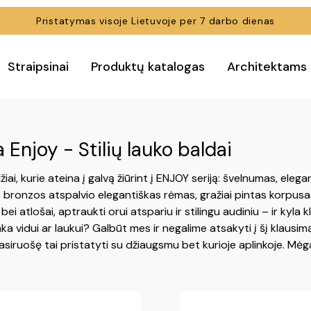
Pristatymas visoje Lietuvoje per 7 darbo dienas
Straipsinai
Produktų katalogas
Architektams
a Enjoy - Stilių lauko baldai
žiai, kurie ateina į galvą žiūrint į ENJOY seriją: švelnumas, elegan
bronzos atspalvio elegantiškas rėmas, gražiai pintas korpusa
ei atlošai, aptraukti orui atspariu ir stilingu audiniu – ir kyla k
nka vidui ar laukui? Galbūt mes ir negalime atsakyti į šį klausimą.
siruošę tai pristatyti su džiaugsmu bet kurioje aplinkoje. Mėg