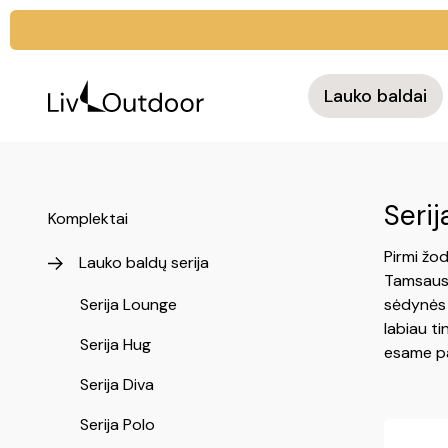
Lauko baldai
Serij
Komplektai
Pirmi žod
Lauko baldų serija
Tamsaus 
Serija Lounge
sėdynės b
labiau ti
Serija Hug
esame pa
Serija Diva
Serija Polo