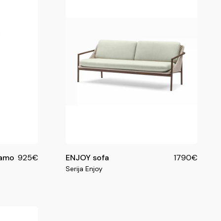
jamo
925€
ENJOY sofa
1790€
Serija Enjoy