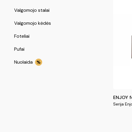
Valgomojo stalai
Valgomojo kėdės
Foteliai
Pufai
Nuolaida
%
ENJOY fo
Serija Enj