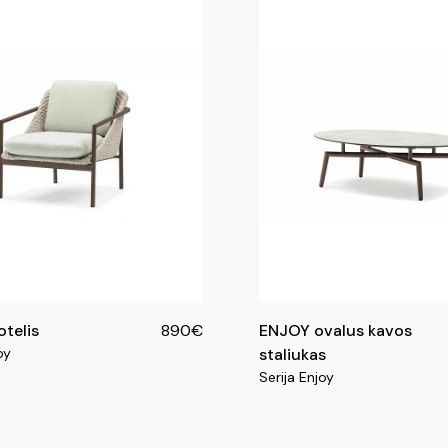
telis
890€
ENJOY ovalus kavos
oy
staliukas
Serija Enjoy