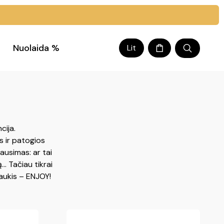
Nuolaida %
Lit
cija.
s ir patogios
lausimas: ar tai
.. Tačiau tikrai
aukis – ENJOY!