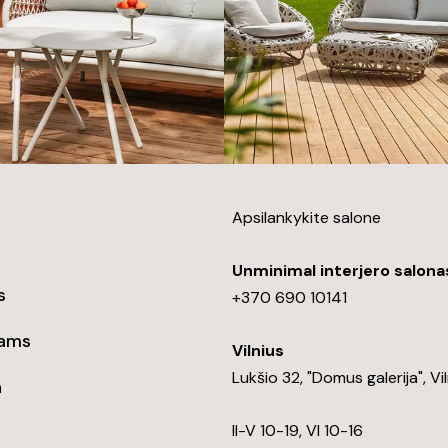
Apsilankykite salone
Unminimal interjero salona
s
+370 690 10141
tams
Vilnius
Lukšio 32, "Domus galerija", Vi
a
II-V 10-19, VI 10-16