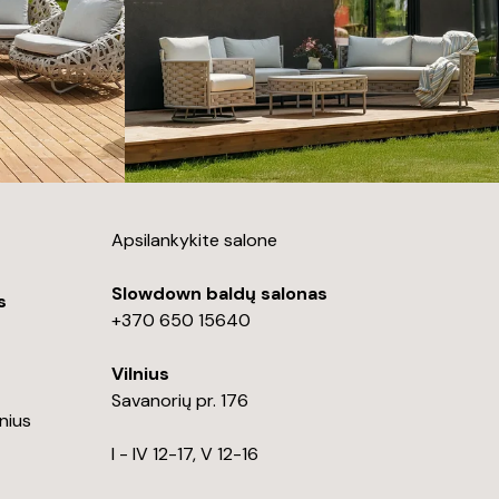
Apsilankykite salone
Slowdown baldų salonas
s
+370 650 15640
Vilnius
Savanorių pr. 176
lnius
I - IV 12-17, V 12-16