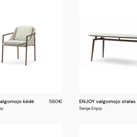
algomojo kėdė
560€
ENJOY valgomojo stalas
oy
Serija Enjoy