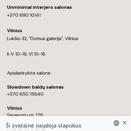
Unminimal interjero salonas
+370 690 10141
Vilnius
Lukšio 32, "Domus galerija", Vilnius
II-V 10-19, VI 10-16
Apsilankykite salone
Slowdown baldų salonas
+370 650 15640
Vilnius
Savanorių pr. 176
×
Ši svetainė naudoja slapukus
I - IV 12-17, V 12-16