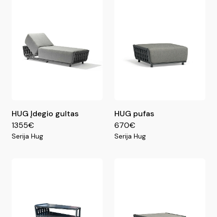
HUG Įdegio gultas
HUG pufas
1355€
670€
Serija Hug
Serija Hug