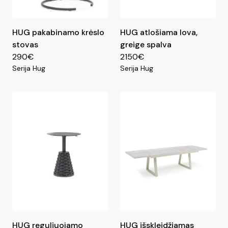
HUG pakabinamo krėslo
HUG atlošiama lova,
stovas
greige spalva
290€
2150€
Serija Hug
Serija Hug
HUG reguliuojamo
HUG išskleidžiamas