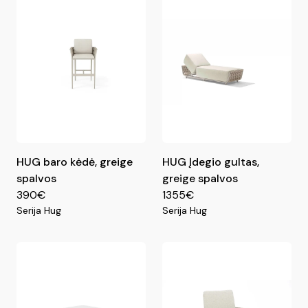
HUG baro kėdė, greige
HUG Įdegio gultas,
spalvos
greige spalvos
390€
1355€
Serija Hug
Serija Hug