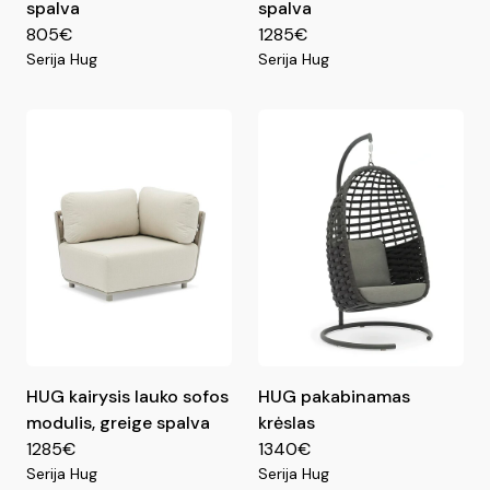
spalva
spalva
805€
1285€
Serija Hug
Serija Hug
HUG kairysis lauko sofos
HUG pakabinamas
modulis, greige spalva
krėslas
1285€
1340€
Serija Hug
Serija Hug