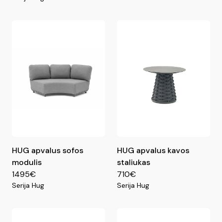
HUG apvalus sofos
HUG apvalus kavos
modulis
staliukas
1495€
710€
Serija Hug
Serija Hug