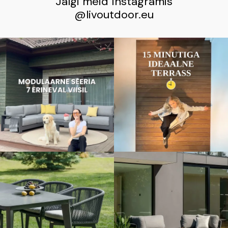
Jälgi meid Instagramis
@livoutdoor.eu