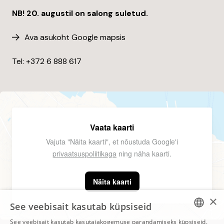
NB! 20. augustil on salong suletud.
Ava asukoht Google mapsis
Tel: +372
6 888 617
Vaata kaarti
Vajuta "Näita kaarti", et nõustuda Google'i
privaatsuspoliitikaga
ning näha kaarti.
Näita kaarti
×
See veebisait kasutab küpsiseid
See veebisait kasutab kasutajakogemuse parandamiseks küpsiseid.