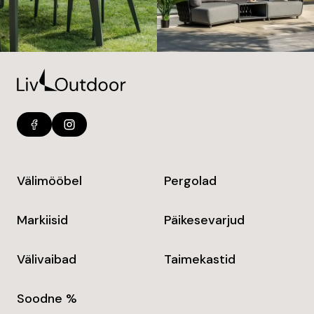
Välimööbel
Pergolad
Markiisid
Päikesevarjud
Välivaibad
Taimekastid
Soodne %