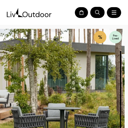
%
Pre-
Lived