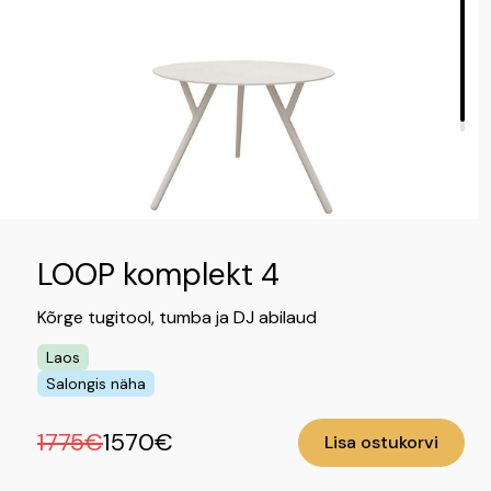
LOOP komplekt 4
Kõrge tugitool, tumba ja DJ abilaud
Laos
Salongis näha
1775€
1570€
Lisa ostukorvi