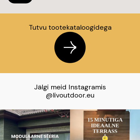
Valmistatud vastupidavast ja jätkusuutlikust PP
Multifilament kangast, millel on ainulaadne PP kate.
Tutvu tootekataloogidega
✅ Optimaalne kaitse
✅ 100% veekindel
✅ Värvikindel
✅ Lukuga või takjakinnitusega sulgemine
✅ 3-kihiline kangas
Jälgi meid Instagramis
@livoutdoor.eu