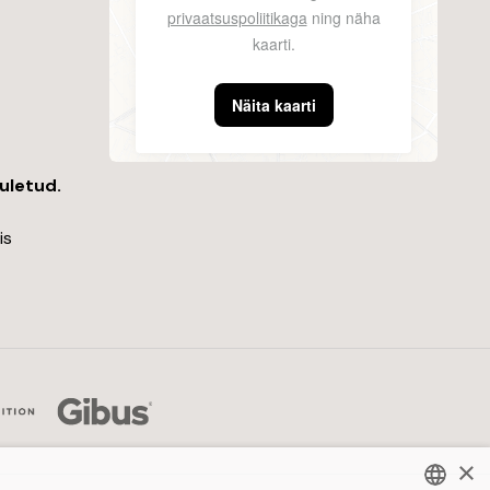
privaatsuspoliitikaga
ning näha
kaarti.
Näita kaarti
suletud.
is
×