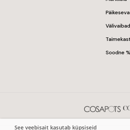
Päikeseva
Välivaiba
Taimekast
Soodne 
See veebisait kasutab küpsiseid