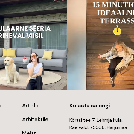
l
Artiklid
Külasta salongi
Arhitektile
Kõrtsi tee 7, Lehmja küla,
Rae vald, 75306, Harjumaa
Meist