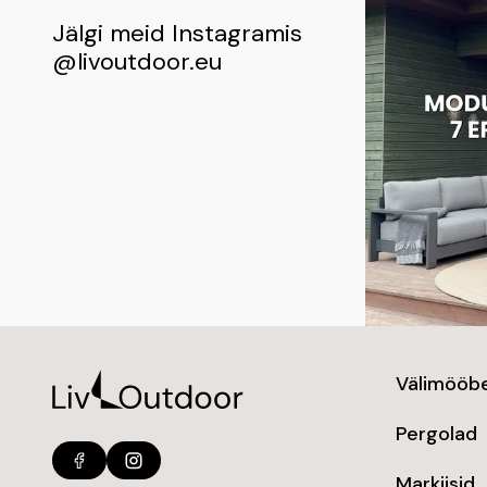
Jälgi meid Instagramis
@livoutdoor.eu
Välimööbe
Pergolad
Markiisid