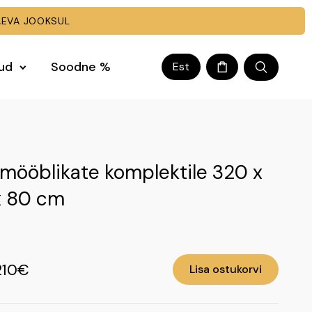
EVA JOOKSUL
kud
Soodne %
Est
 mööblikate komplektile 320 x
x 80 cm
210€
Lisa ostukorvi