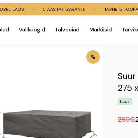
MÖÖBEL LAOS
|
5 AASTAT GARANTII
|
TARNE 5 TÖÖPÄ
olad
Väliköögid
Talveaiad
Markiisid
Tarvi
%
Suur
275 
Laos
280€