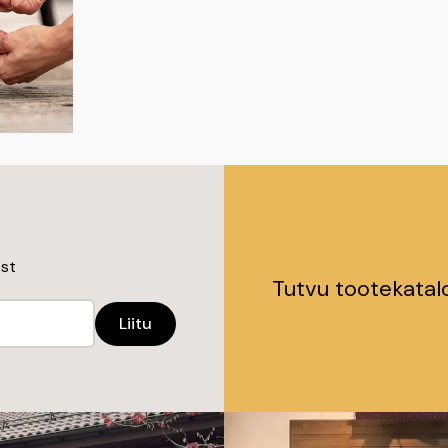
est
Tutvu tootekata