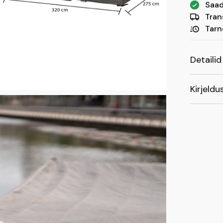
Saad
Tran
Tarn
Detailid
Mõõdud: (
Kirjeldu
Värv: tum
Kui soovi
soovitame
Kaits
Winza Ou
Kaits
taaskasu
Lihtn
Kaits
Kaits
100%
Kaits