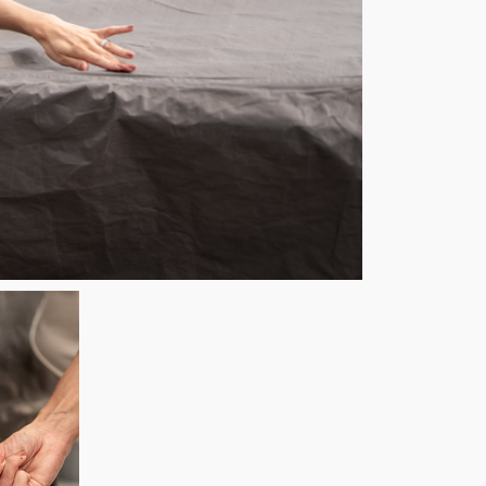
See on m
vastupida
on ainul
✅ Optima
✅ 100% v
✅ Värvik
✅ Lukuga
✅ 3-kihil