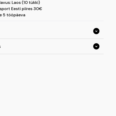
avus: Laos (10 tükki)
sport Eesti piires 30€
e 5 tööpäeva
 P x L x K ) 320 x 275 x 80 cm
s
ehall
d, et su välimööbel näeks kena välja ka aastate pärast,
 kasutada lihtsalt paigaldatavaid katteid.
e temperatuurikõikumiste eest
tdoor Covers kaitsekatted on valmistatud
e pakase eest
tatavast polüpropüleenist ja toodetud Indias.
e kasutada
e UV-kiirguse eest
e lindude väljaheidete eest
 taaskasutatav
e õietolmu eest