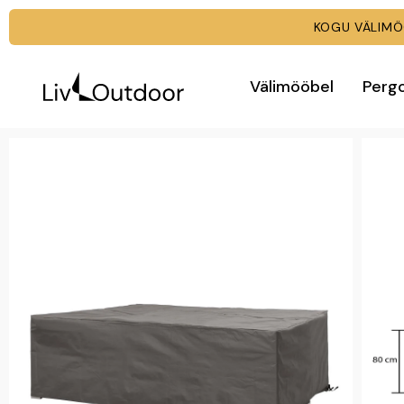
KOGU VÄLI
Välimööbel
Perg