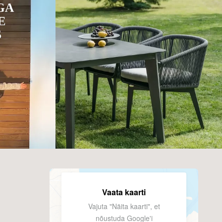
Vaata kaarti
Vajuta "Näita kaarti", et
nõustuda Google'i