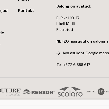
Salong on avatud:
rjud
Kontakt
E-R kell 10-17
d
L kell 10-16
P suletud
id
NB! 20. augustil on salong 
%
Ava asukoht Google maps
Tel: +372
6 888 617