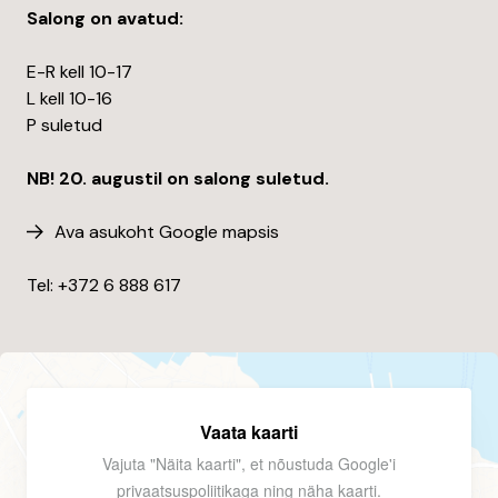
Salong on avatud:
E-R kell 10-17
L kell 10-16
P suletud
NB! 20. augustil on salong suletud.
Ava asukoht Google mapsis
Tel: +372
6 888 617
Vaata kaarti
Vajuta "Näita kaarti", et nõustuda Google'i
privaatsuspoliitikaga
ning näha kaarti.