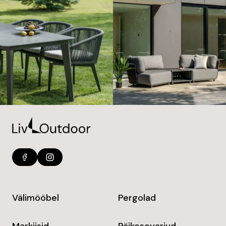
Välimööbel
Pergolad
Markiisid
Päikesevarjud