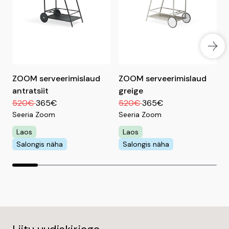
Kogu kaup laos saadaval!
ZOOM serveerimislaud
ZOOM serveerimislaud
antratsiit
greige
520€
365€
520€
365€
S
Seeria Zoom
Seeria Zoom
Laos
Laos
Salongis näha
Salongis näha