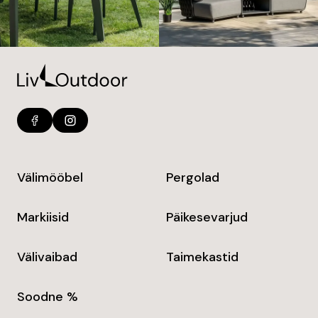
Välimööbel
Pergolad
Markiisid
Päikesevarjud
Välivaibad
Taimekastid
Soodne %