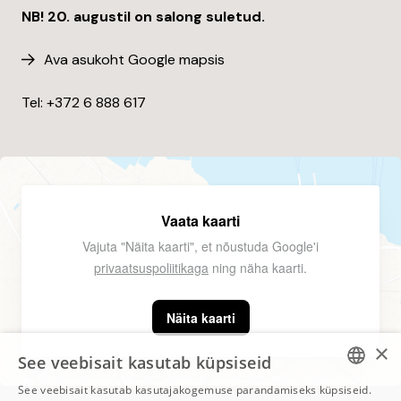
NB! 20. augustil on salong suletud.
Ava asukoht Google mapsis
Tel: +372
6 888 617
Vaata kaarti
Vajuta "Näita kaarti", et nõustuda Google'i
privaatsuspoliitikaga
ning näha kaarti.
Näita kaarti
×
See veebisait kasutab küpsiseid
See veebisait kasutab kasutajakogemuse parandamiseks küpsiseid.