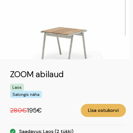
ZOOM abilaud
Laos
Salongis näha
280€
195€
Lisa ostukorvi
Saadavus: Laos (2 tükki)