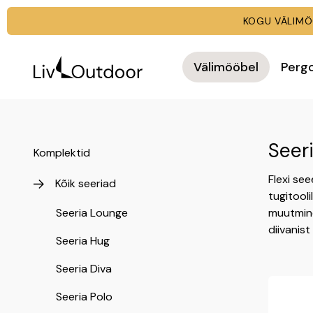
KOGU VÄLI
Välimööbel
Perg
Seeri
Komplektid
Flexi see
Kõik seeriad
tugitool
Seeria Lounge
muutmine
diivanist
Seeria Hug
Seeria Diva
Seeria Polo