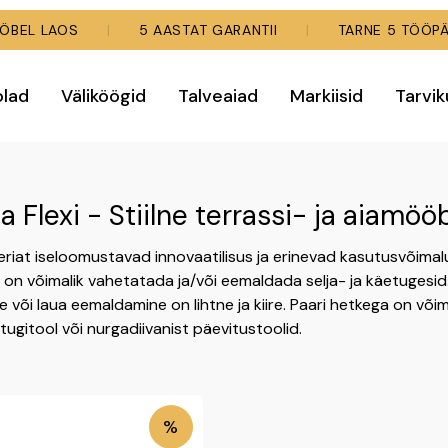
MÖÖBEL LAOS
|
5 AASTAT GARANTII
|
TARNE 5 TÖÖPÄ
olad
Väliköögid
Talveaiad
Markiisid
Tarvi
a Flexi - Stiilne terrassi- ja aiamöö
eriat iseloomustavad innovaatilisus ja erinevad kasutusvõimalus
il on võimalik vahetatada ja/või eemaldada selja- ja käetugesi
 või laua eemaldamine on lihtne ja kiire. Paari hetkega on või
 tugitool või nurgadiivanist päevitustoolid.
%