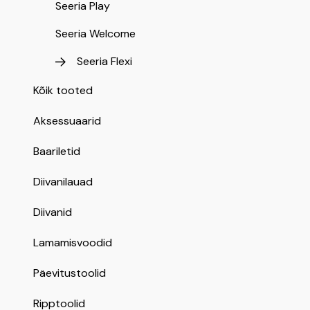
Seeria Play
Seeria Welcome
Seeria Flexi
Kõik tooted
Aksessuaarid
Baariletid
Diivanilauad
Diivanid
Lamamisvoodid
Päevitustoolid
Ripptoolid