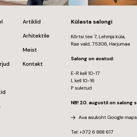
l
Artiklid
Külasta salongi
Arhitektile
Kõrtsi tee 7, Lehmja küla,
Rae vald, 75306, Harjumaa
Meist
Salong on avatud:
rjud
Kontakt
E-R kell 10-17
d
L kell 10-16
P suletud
id
NB! 20. augustil on salong 
%
Ava asukoht Google maps
Tel: +372
6 888 617