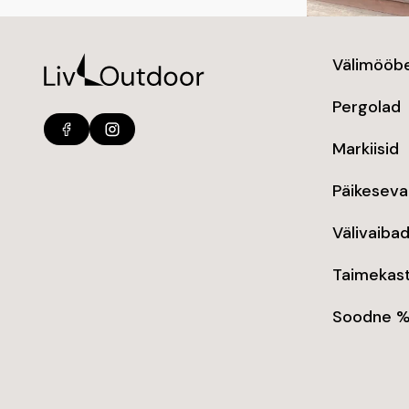
Välimööbe
Pergolad
Markiisid
Päikeseva
Välivaiba
Taimekast
Soodne 