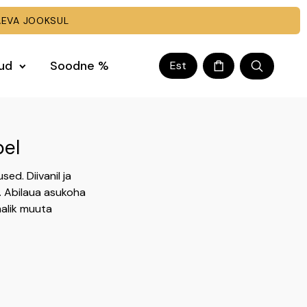
EVA JOOKSUL
kud
Soodne %
Est
bel
ed. Diivanil ja
d. Abilaua asukoha
malik muuta