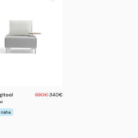
gitool
680€
340€
xi
 näha