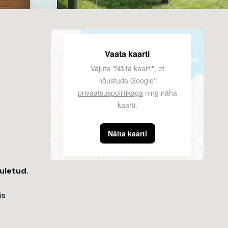
Vaata kaarti
Vajuta "Näita kaarti", et
nõustuda Google'i
privaatsuspoliitikaga
ning näha
kaarti.
Näita kaarti
suletud.
is