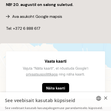
NB! 20. augustil on salong suletud.
Ava asukoht Google mapsis
Tel: +372
6 888 617
Vaata kaarti
Vajuta "Näita kaarti", et nõustuda Google'i
privaatsuspoliitikaga
ning näha kaarti.
Näita kaarti
×
See veebisait kasutab küpsiseid
See veebisait kasutab kasutajakogemuse parandamiseks küpsiseid.